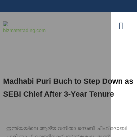
Madhabi Puri Buch to Step Down as
SEBI Chief After 3-Year Tenure
ഇന്ത്യയിലെ ആദ്യ വനിതാ സെബി ചീഫ് മദാബി
പുരി ബുച്ച്, വെള്ളിയാഴ്ചയ്ക്ക് ശേഷം മൂന്ന്