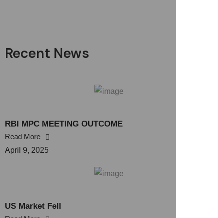
Recent News
RBI MPC MEETING OUTCOME
Read More
April 9, 2025
US Market Fell