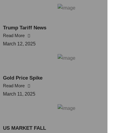
Trump Tariff News
Read More
March 12, 2025
Gold Price Spike
Read More
March 11, 2025
US MARKET FALL