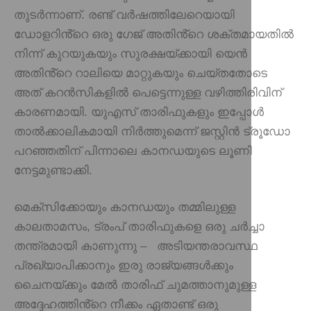
തുടർന്നാണ്. രണ്ട് വർഷത്തിലേറെയായി
ഡോളറിൻ്റെ ഒരു ഗേജ് അതിൻ്റെ ശക്തമായതിൽ
നിന്ന് കുറയുകയും സുരക്ഷയ്ക്കായി യെൻ
അതിൻ്റെ റാലിയെ മാറ്റുകയും ചെയ്‌തതോടെ
അത് കറൻസികളിൽ പെട്ടെന്നുള്ള വഴിത്തിരിവിന്
കാരണമായി. യുഎസ് താരിഫുകളും ഇപ്പോൾ
താൽക്കാലികമായി നിർത്തുമെന്ന് ജസ്റ്റിൻ ട്രൂഡോ
പറഞ്ഞതിന് പിന്നാലെ കാനഡയുടെ ലൂണി
നേട്ടമുണ്ടാക്കി.
മെക്സിക്കോയും കാനഡയും തമ്മിലുള്ള
കാലതാമസം, ട്രംപ് താരിഫുകളെ ഒരു ചർച്ചാ
തന്ത്രമായി കാണുന്നു – അടിയന്തരാവസ്ഥ
പ്രഖ്യാപിക്കാനും ഇരു രാജ്യങ്ങൾക്കും
ചൈനയ്ക്കും മേൽ താരിഫ് ചുമത്താനുമുള്ള
അദ്ദേഹത്തിൻ്റെ നീക്കം ഏതാണ്ട് ഒരു