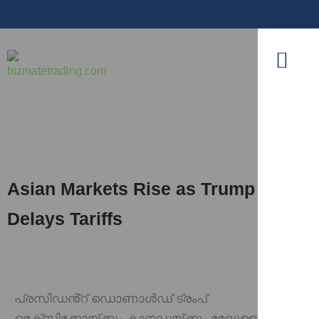
Asian Markets Rise as Trump
Delays Tariffs
പ്രസിഡൻ്റ് ഡൊണാൾഡ് ട്രംപ്
മെക്സിക്കോയ്ക്കും കാനഡയ്ക്കും മേലുള്ള