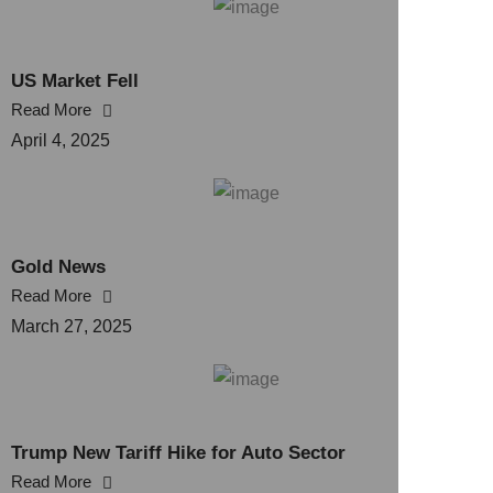
US Market Fell
Read More
April 4, 2025
Gold News
Read More
March 27, 2025
Trump New Tariff Hike for Auto Sector
Read More