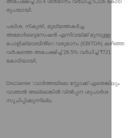
അപേക്ഷിച്ച് 20.4 ശതമാനം വർധിച്ച് 5,226 കോടി
രൂപയായി.
പലിശ, നികുതി, മൂല്യത്തകർച്ച,
അമോർട്ടൈസേഷൻ എന്നിവയ്ക്ക് മുമ്പുള്ള
പോളിക്യാബിൻ്റെ വരുമാനം (EBITDA) കഴിഞ്ഞ
വർഷത്തെ അപേക്ഷിച്ച് 26.5% വർധിച്ച് ₹721
കോടിയായി,
Disclaimer :
വാർത്തയിലെ സ്റ്റോക്ക് ഏതെങ്കിലും
വാങ്ങൽ അല്ലെങ്കിൽ വിൽപ്പന ശുപാർശ
സൂചിപ്പിക്കുന്നില്ല.