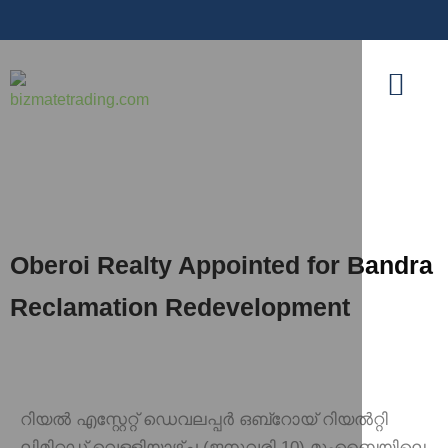
Oberoi Realty Appointed for Bandra
Reclamation Redevelopment
റിയൽ എസ്റ്റേറ്റ് ഡെവലപ്പർ ഒബ്‌റോയ് റിയൽറ്റി
ലിമിറ്റഡ് വെള്ളിയാഴ്ച (ജനുവരി 10) മുംബൈയിലെ