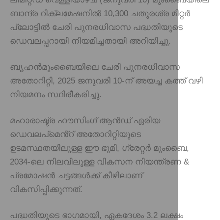
ബാന്ദ്ര റിക്ലമേഷനിൽ 10,300 ചതുരശ്ര മീറ്റർ
പ്ലോട്ടിൽ ചേരി പുനരധിവാസ പദ്ധതിയുടെ
ഡെവലപ്പറായി നിയമിച്ചതായി അറിയിച്ചു.
ബൃഹൻമുംബൈയിലെ ചേരി പുനരധിവാസ
അതോറിറ്റി, 2025 ജനുവരി 10-ന് അയച്ച കത്ത് വഴി
നിയമനം സ്ഥിരീകരിച്ചു.
മഹാരാഷ്ട്ര ഹൗസിംഗ് ആൻഡ് ഏരിയ
ഡെവലപ്‌മെൻ്റ് അതോറിറ്റിയുടെ
ഉടമസ്ഥതയിലുള്ള ഈ ഭൂമി, ഗ്രേറ്റർ മുംബൈ,
2034-ലെ നിലവിലുള്ള വികസന നിയന്ത്രണ &
പ്രമോഷൻ ചട്ടങ്ങൾക്ക് കീഴിലാണ്
വികസിപ്പിക്കുന്നത്.
പദ്ധതിയുടെ ഭാഗമായി, ഏകദേശം 3.2 ലക്ഷം