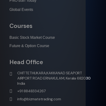
FNO Ban Today
Global Events
Courses
Basic Stock Market Course
Future & Option Course
Head Office
CHITTETHUKARA,KAKKANAD SEAPORT
AIRPORT ROAD ERNAKULAM, Kerala 682030
India
+91 8848334267
info@bizmatetrading.com