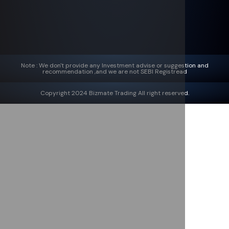
Note : We don't provide any Investment advise or suggestion and
recommendation ,and we are not SEBI Registread
Copyright 2024 Bizmate Trading All right reserved.