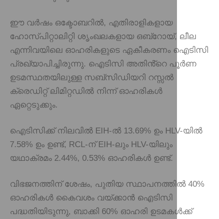
ഈ വർഷം ഒക്ടോബറിൽ, എതിരാളികളായ
ഹോസ്പിറ്റാലിറ്റി ശൃംഖലകളായ ഒബ്‌റോയ്, ലീല
എന്നിവയിലെ ഓഹരികളുടെ ഏകീകരണം ഐടിസി
പ്രഖ്യാപിച്ചിരുന്നു. ഐടിസി അതിൻ്റെ പൂർണ
ഉടമസ്ഥതയിലുള്ള സബ്സിഡിയറി റസ്സൽ
ക്രെഡിറ്റ് ലിമിറ്റഡിൽ നിന്ന് ഓഹരികൾ
ഏറ്റെടുക്കും.
ഐടിസിക്ക് നിലവിൽ EIH-ൽ 13.69% ഉം HLV-യിൽ
7.58% ഉം ഉണ്ട്, RCL-ന് EIH-ലും HLV-യിലും
യഥാക്രമം 2.44%, 0.53% ഓഹരികൾ ഉണ്ട്.
വിഭജനത്തിന് ശേഷം, പുതിയ സ്ഥാപനത്തിൽ 40%
ഓഹരികൾ കൈവശം വയ്ക്കാൻ ഐടിസി
പദ്ധതിയിടുന്നു, ബാക്കി 60% ഓഹരി ഉടമകൾക്ക്