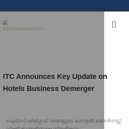
ITC Announces Key Update on
Hotels Business Demerger
ഐടിസി ലിമിറ്റഡ്, തങ്ങളുടെ ഹോട്ടൽ ബിസിനസ്സ്
വിഭജിക്കുന്നതിനുള്ള നിയമിതവും