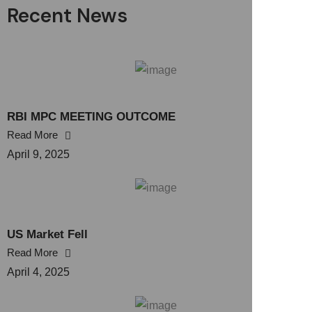
Recent News
RBI MPC MEETING OUTCOME
Read More
April 9, 2025
US Market Fell
Read More
April 4, 2025