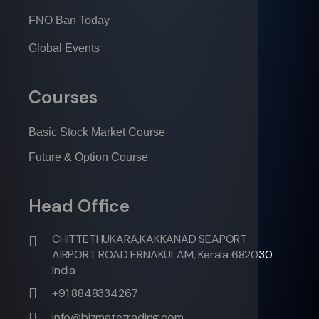
FNO Ban Today
Global Events
Courses
Basic Stock Market Course
Future & Option Course
Head Office
CHITTETHUKARA,KAKKANAD SEAPORT
AIRPORT ROAD ERNAKULAM, Kerala 682030
India
+91 8848334267
info@bizmatetrading.com