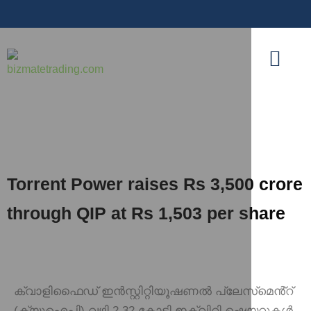
Torrent Power raises Rs 3,500 crore
through QIP at Rs 1,503 per share
ക്വാളിഫൈഡ് ഇൻസ്റ്റിറ്റിയൂഷണൽ പ്ലേസ്‌മെൻ്റ്
(ക്യുഐപി) വഴി 2.32 കോടി ഇക്വിറ്റി ഷെയറുകൾ