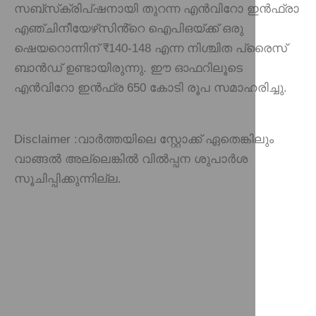
സബ്‌സ്‌ക്രിപ്‌ഷനായി തുറന്ന എൻവിറോ ഇൻഫ്രാ
എഞ്ചിനീയേഴ്‌സിൻ്റെ ഐപിഒയ്ക്ക് ഒരു
ഷെയറൊന്നിന് ₹140-148 എന്ന നിശ്ചിത പ്രൈസ്
ബാൻഡ് ഉണ്ടായിരുന്നു. ഈ ഓഫറിലൂടെ
എൻവിറോ ഇൻഫ്ര 650 കോടി രൂപ സമാഹരിച്ചു.
Disclaimer :
വാർത്തയിലെ സ്റ്റോക്ക് ഏതെങ്കിലും
വാങ്ങൽ അല്ലെങ്കിൽ വിൽപ്പന ശുപാർശ
സൂചിപ്പിക്കുന്നില്ല.