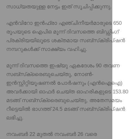
സാധ്യതയുള്ള നേട്ടം ഇത് സൂചിപ്പിക്കുന്നു.
എൻവിറോ ഇൻഫ്രാ എഞ്ചിനീയർമാരുടെ 650
രൂപയുടെ ഐപിഒ മൂന്ന് ദിവസത്തെ ബിഡ്ഡിംഗ്
പ്രക്രിയയിലൂടെ ശക്തമായ സബ്‌സ്‌ക്രിപ്‌ഷൻ
നമ്പറുകൾക്ക് സാക്ഷ്യം വഹിച്ചു.
മൂന്ന് ദിവസത്തെ ഇഷ്യു ഏകദേശം 90 തവണ
സബ്‌സ്‌ക്രൈബുചെയ്‌തു, നോൺ-
ഇൻസ്റ്റിറ്റിയൂഷണൽ പോർഷനും (എൻഐഐ)
അവർക്കായി ഓഫർ ചെയ്ത ഓഹരികളുടെ 153.80
മടങ്ങ് സബ്‌സ്‌ക്രൈബുചെയ്‌തു, അതേസമയം
റീട്ടെയിൽ ഭാഗത്ത് 24.5 മടങ്ങ് സബ്‌സ്‌ക്രിപ്‌ഷൻ
ലഭിച്ചു.
നവംബർ 22 മുതൽ നവംബർ 26 വരെ