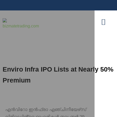
Enviro Infra IPO Lists at Nearly 50%
Premium
എൻവിറോ ഇൻഫ്രാ എഞ്ചിനീയേഴ്‌സ്
ലിമിറ്റഡിൻ്റെ ഓഹരികൾ നവംബർ 29