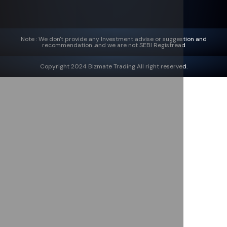
Note : We don't provide any Investment advise or suggestion and
recommendation ,and we are not SEBI Registread
Copyright 2024 Bizmate Trading All right reserved.