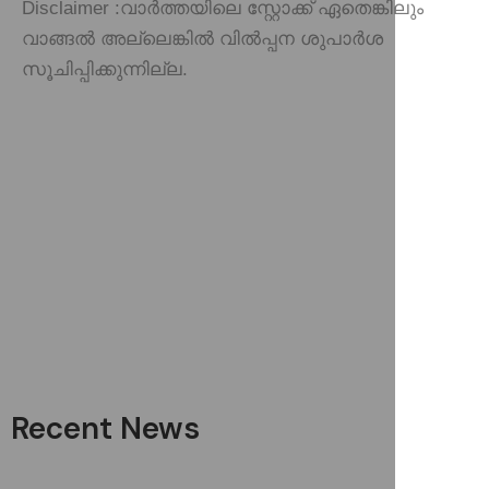
Disclaimer :
വാർത്തയിലെ സ്റ്റോക്ക് ഏതെങ്കിലും
വാങ്ങൽ അല്ലെങ്കിൽ വിൽപ്പന ശുപാർശ
സൂചിപ്പിക്കുന്നില്ല.
Recent News