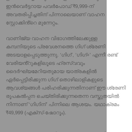
ഇൻവെർട്ടറായ പവർപോഡ് ₹9,999-ന്
അവതരിപ്പിച്ചതിന് പിന്നാലെയാണ് വാഹന
സ്റ്റോക്കിൻ്റെ മുന്നേറ്റം.
വാണിജ്യ വാഹന വിഭാഗത്തിലേക്കുള്ള
കമ്പനിയുടെ പ്രവേശനത്തെ ഗിഗ് ശ്രേണി
അടയാളപ്പെടുത്തുന്നു. ‘ഗിഗ്’, ‘ഗിഗ്+’ എന്നീ രണ്ട്
വേരിയൻ്റുകളിലൂടെ ഹ്രസ്വവും
ദൈർഘ്യമേറിയതുമായ യാത്രകളിൽ
ഏർപ്പെട്ടിരിക്കുന്ന ഗിഗ് തൊഴിലാളികളുടെ
ആവശ്യങ്ങൾ പരിഹരിക്കുന്നതിനാണ് ഈ ശ്രേണി
രൂപകൽപ്പന ചെയ്‌തിരിക്കുന്നതെന്ന വസ്തുതയിൽ
നിന്നാണ് ‘ഗിഗിന്’ പിന്നിലെ ആശയം. യഥാക്രമം
₹49,999 (എക്സ്-ഷോറൂം).