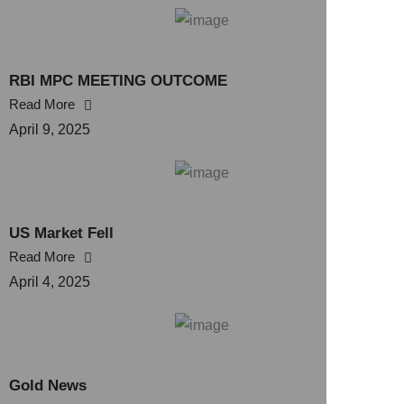
RBI MPC MEETING OUTCOME
Read More
April 9, 2025
US Market Fell
Read More
April 4, 2025
Gold News