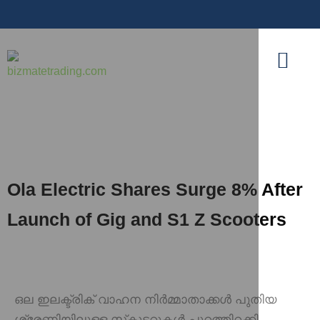
Ola Electric Shares Surge 8% After
Launch of Gig and S1 Z Scooters
ഒല ഇലക്ട്രിക് വാഹന നിർമ്മാതാക്കൾ പുതിയ
ശ്രേണിയിലുള്ള സ്‌കൂട്ടറുകൾ പുറത്തിറക്കി