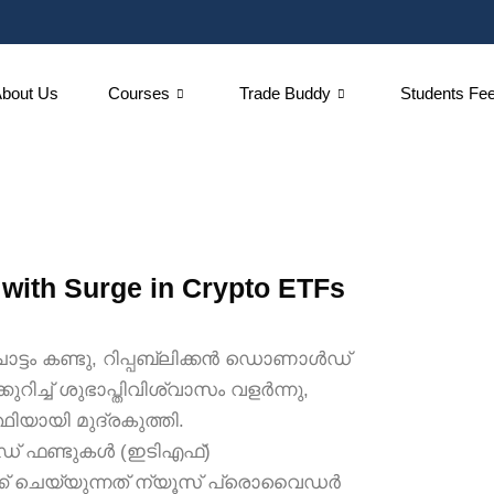
About Us
Courses
Trade Buddy
Students Fe
 with Surge in Crypto ETFs
ചാട്ടം കണ്ടു, റിപ്പബ്ലിക്കൻ ഡൊണാൾഡ്
ുറിച്ച് ശുഭാപ്തിവിശ്വാസം വളർന്നു,
ിയായി മുദ്രകുത്തി.
ഡഡ് ഫണ്ടുകൾ (ഇടിഎഫ്)
രാക്ക് ചെയ്യുന്നത് ന്യൂസ് പ്രൊവൈഡർ