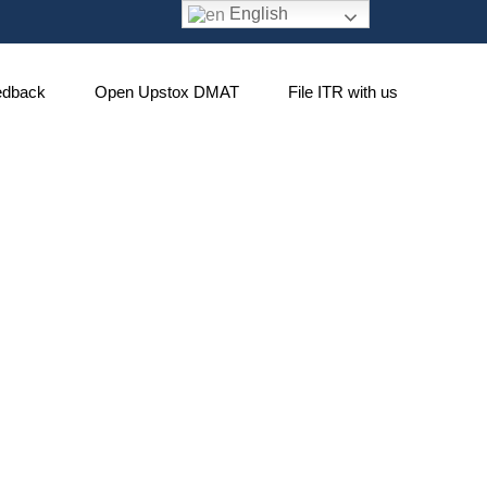
English
edback
Open Upstox DMAT
File ITR with us