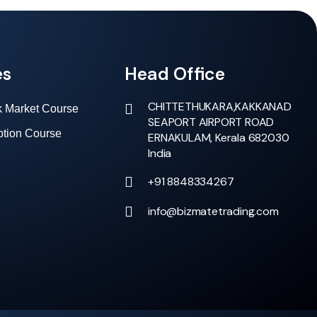
es
Head Office
CHITTETHUKARA,KAKKANAD
k Market Course
SEAPORT AIRPORT ROAD
ption Course
ERNAKULAM, Kerala 682030
India
+91 8848334267
info@bizmatetrading.com