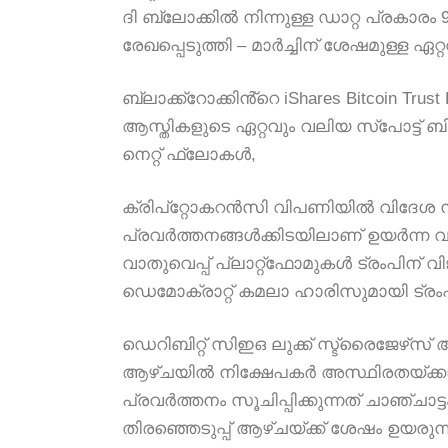
ദി ബ്ലോക്കിൽ നിന്നുള്ള ഡാറ്റ പ്രകാരം
രേഖപ്പെടുത്തി – മാർച്ചിന് ശേഷമുള്ള ഏ
ബ്ലാക്ക്‌റോക്കിൻ്റെ iShares Bitcoin Trus
ആസ്തികളുടെ ഏറ്റവും വലിയ സ്‌പോട്ട് ബ
നെറ്റ് ഫ്ലോകൾ,
ക്രിപ്‌റ്റോകറൻസി വിപണിയിൽ വിദേശ 
പ്രവർത്തനങ്ങൾക്കിടയിലാണ് ഉയർന്ന വരവ
വാതുവെപ്പ് പ്ലാറ്റ്‌ഫോമുകൾ ട്രംപിന്
ഡെമോക്രാറ്റ് കമലാ ഹാരിസുമായി ട്രംപ
ഡെറിബിറ്റ് സിഇഒ ലുക്ക് സ്ട്രൈജേഴ്‌സ് അഭ
ആഴ്ചയിൽ നിക്ഷേപകർ അസ്ഥിരതയ്ക്കായി
പ്രവർത്തനം സൂചിപ്പിക്കുന്നത് ചാഞ്ചാട്
തിരഞ്ഞെടുപ്പ് ആഴ്ചയ്ക്ക് ശേഷം ഉയരുന