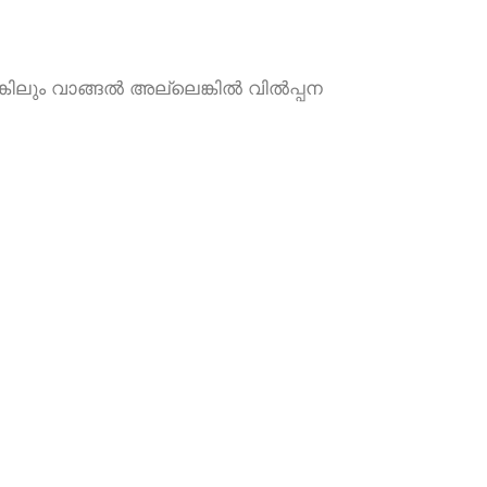
ങ്കിലും വാങ്ങൽ അല്ലെങ്കിൽ വിൽപ്പന