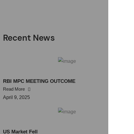
Recent News
RBI MPC MEETING OUTCOME
Read More
April 9, 2025
US Market Fell