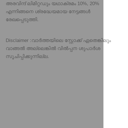
അരവിന്ദ് ലിമിറ്റഡും യഥാക്രമം 10%, 20%
എന്നിങ്ങനെ ശ്രദ്ധേയമായ നേട്ടങ്ങൾ
രേഖപ്പെടുത്തി.
Disclaimer :
വാർത്തയിലെ സ്റ്റോക്ക് ഏതെങ്കിലും
വാങ്ങൽ അല്ലെങ്കിൽ വിൽപ്പന ശുപാർശ
സൂചിപ്പിക്കുന്നില്ല.