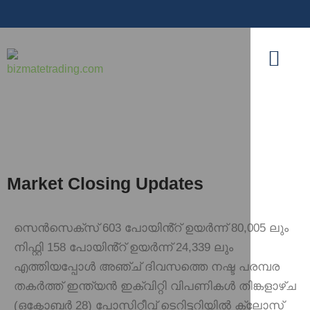
Market Closing Updates
സെൻസെക്‌സ് 603 പോയിൻ്റ് ഉയർന്ന് 80,005 ലും
നിഫ്റ്റി 158 പോയിൻ്റ് ഉയർന്ന് 24,339 ലും
എത്തിയപ്പോൾ അഞ്ച് ദിവസത്തെ നഷ്ട പരമ്പര
തകർത്ത് ഇന്ത്യൻ ഇക്വിറ്റി വിപണികൾ തിങ്കളാഴ്ച
(ഒക്ടോബർ 28) പോസിറ്റീവ് ടെറിട്ടറിയിൽ ക്ലോസ്