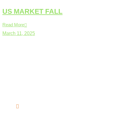
US MARKET FALL
Read More
March 11, 2025
About
Bizmate Trading will help you to build a successful career in yo
Courses