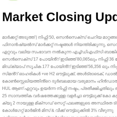
Market Closing Up
മാർക്കറ്റ് അടുത്ത് | നിഫ്റ്റി 50, സെൻസെക്സ് ചെറിയ മാറ്
ഫിനാൻഷ്യൽസ് മാർക്കറ്റ് നഷ്ടങ്ങൾ നിയന്ത്രിക്കുന്നു, സെ
ഏറ്റവും വലിയ സംഭാവന നൽകുന്ന എച്ച്‌ഡിഎഫ്‌സി ബാങ്കിനൊപ്പ
സെൻസെക്‌സ് 17 പോയിൻ്റ് ഇടിഞ്ഞ് 80,065ലും നിഫ്റ്റി 36 പോയ
മിഡ്‌ക്യാപ് സൂചിക 177 പോയിൻ്റ് ഇടിഞ്ഞ് 56,356 ലും നിഫ്റ്റ
സിമൻ്റ് ഓഹരികൾ +ve H2 ഔട്ട്‌ലുക്ക്, അൾട്രാടെക്, ഡാ
കോൺസ്റ്റെലിയത്തിൻ്റെ ദുർബലമായ വരുമാനം ഹിൻഡാൽകോയെ
HUL ആണ് ഏറ്റവും ഉയർന്ന നിഫ്റ്റി നഷ്ടം, പ്രതീക്ഷിച്ചതിലും 
25 സാമ്പത്തിക വർഷത്തേക്കുള്ള വളർച്ചാ ഔട്ട്‌ലുക്ക് കോ
ക്യു 2 നായുള്ള മിക്‌സഡ് സെറ്റ് ഫലങ്ങളുടെ അസ്ഥിരത ട
കോൾഗേറ്റ് മാർജിൻ മിസ് & വീക്ക് ഔട്ട്‌ലുക്കിൽ 3% വീഴുന്നു