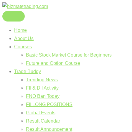
Home
About Us
Courses
Basic Stock Market Course for Beginners
Future and Option Course
Trade Buddy
Trending News
FII & DII Activity
FNO Ban Today
FII LONG POSITIONS
Global Events
Result Calendar
Result Announcement