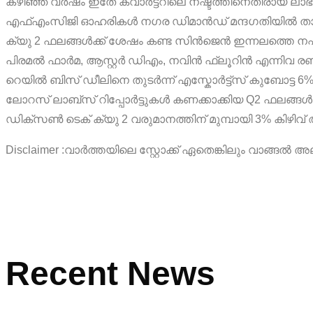
കഴിഞ്ഞ വർഷം ഇതേ ക്വാർട്ടറിലെ നഷ്ടത്തിനെതിരായ ലാഭം അദ
എഫ്എംസിജി ഓഹരികൾ നഗര ഡിമാൻഡ് മന്ദഗതിയിൽ താഴേക്
ക്യു 2 ഫലങ്ങൾക്ക് ശേഷം കണ്ട സിൻജെൻ ഇന്നലത്തെ നഷ്ടം തി
പിരമൽ ഫാർമ, ആസ്റ്റർ ഡിഎം, നവിൻ ഫ്ലൂറിൻ എന്നിവ രണ്
റെയിൽ ബിസ് ഡീലിനെ തുടർന്ന് എസ്കോർട്ട്സ് കുബോട്ട 6
ലോറസ് ലാബ്സ് റിപ്പോർട്ടുകൾ കണക്കാക്കിയ Q2 ഫലങ്ങൾക്ക് 
ഡിക്സൺ ടെക് ക്യു 2 വരുമാനത്തിന് മുമ്പായി 3% കിഴിവ് 
Disclaimer :
വാർത്തയിലെ സ്റ്റോക്ക് ഏതെങ്കിലും വാങ്ങൽ അല
Recent News