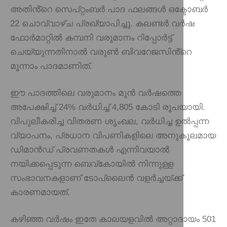
അതിൻ്റെ സെപ്റ്റംബർ പാദ ഫലങ്ങൾ ഒക്ടോബർ
22 ചൊവ്വാഴ്ച പ്രഖ്യാപിച്ചു. കലണ്ടർ വർഷ
ഫോർമാറ്റിൽ കമ്പനി വരുമാനം റിപ്പോർട്ട്
ചെയ്യുന്നതിനാൽ വരുൺ ബിവറേജസിൻ്റെ
മൂന്നാം പാദമാണിത്.
ഈ പാദത്തിലെ വരുമാനം മുൻ വർഷത്തെ
അപേക്ഷിച്ച് 24% വർധിച്ച് 4,805 കോടി രൂപയായി.
വിപുലീകരിച്ച വിതരണ ശൃംഖല, വർധിച്ച ഉൽപ്പന്ന
വ്യാപനം, പ്രധാന വിപണികളിലെ അനുകൂലമായ
ഡിമാൻഡ് പ്രവണതകൾ എന്നിവയാൽ
നയിക്കപ്പെടുന്ന ബെവ്‌കോയിൽ നിന്നുള്ള
സംഭാവനകളാണ് ടോപ്‌ലൈൻ വളർച്ചയ്ക്ക്
കാരണമായത്.
കഴിഞ്ഞ വർഷം ഇതേ കാലയളവിൽ അറ്റാദായം 501