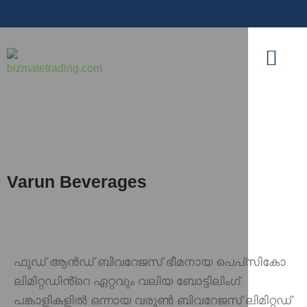
Varun Beverages
ഫുഡ് ആൻഡ് ബിവറേജസ് ഭീമനായ പെപ്‌സികോ
ലിമിറ്റഡിൻ്റെ ഏറ്റവും വലിയ ബോട്ടിലിംഗ്
പങ്കാളികളിൽ ഒന്നായ വരുൺ ബിവറേജസ് ലിമിറ്റഡ്