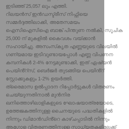
ഇടിഞ്ഞ് 25,057 ലും എത്തി.
റിലയൻസ് ഇൻഡസ്ട്രീസ് നിഫ്റ്റിയെ
സമ്മർദ്ദത്തിലാക്കി, അതേസമയം
ഐസിഐസിഐ ബാങ്ക് പിന്തുണ നൽകി, സൂചിക
25,000 ന് മുകളിൽ കൈവശം വയ്ക്കാൻ
സഹായിച്ചു. അസംസ്‌കൃത എണ്ണയുടെ വിലയിൽ
ഗണ്യമായ ഇടിവുണ്ടായപ്പോൾ എണ്ണ വിപണന
കമ്പനികൾ 2-4% നേട്ടമുണ്ടാക്കി, ഇത് ഏഷ്യൻ
പെയിൻ്റ്‌സ്, ബെർജർ തുടങ്ങിയ പെയിൻ്റ്
സ്റ്റോക്കുകളും 1-2% ഉയർത്തി.
ത്രൈമാസ ഉൽപ്പാദന റിപ്പോർട്ടുകൾ വിതരണം
ചെയ്യുന്നതിനാൽ മുൻനിര
ഖനിത്തൊഴിലാളികളുടെ ഘോഷയാത്രയോടെ,
ഉത്തേജകത്തിനുള്ള ചൈനയുടെ പദ്ധതികളിൽ
നിന്നും ഡിമാൻഡിൻ്റെ കാഴ്ചപ്പാടിൽ നിന്നും
ആഗോള വിതരണത്തിനുള്ള സാധ്യതകളിലേക്ക്