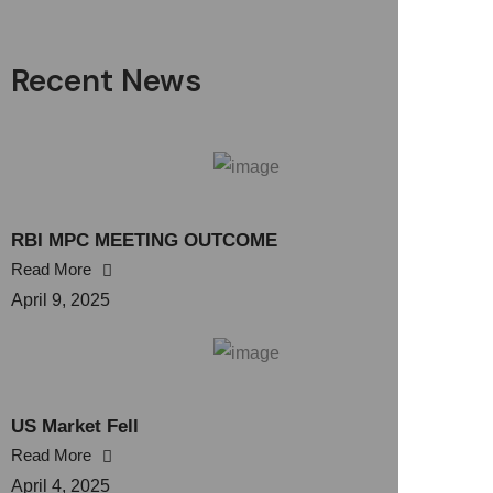
Recent News
RBI MPC MEETING OUTCOME
Read More
April 9, 2025
US Market Fell
Read More
April 4, 2025