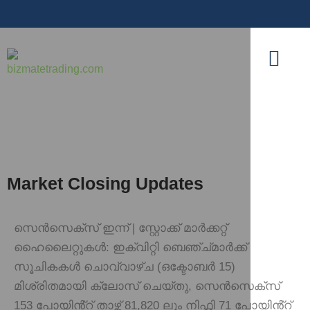
Market Closing Updates
സെൻസെക്സ് ഇന്ന് | സ്റ്റോക്ക് മാർക്കറ്റ്
ഹൈലൈറ്റുകൾ: ഇക്വിറ്റി ബെഞ്ച്മാർക്ക്
സൂചികകൾ ചൊവ്വാഴ്ച (ഒക്ടോബർ 15)
മിശ്രിതമായി ക്ലോസ് ചെയ്തു, സെൻസെക്സ്
153 പോയിൻ്റ് താഴ്ന്ന് 81,820 ലും നിഫ്റ്റി 71 പോയിൻ്റ്