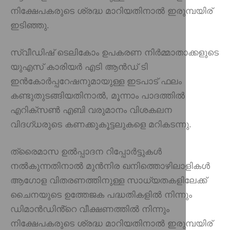
നിക്ഷേപകരുടെ ശ്രദ്ധ മാറിയതിനാൽ ഇരുമ്പയിര്
ഇടിഞ്ഞു.
സ്വീഡിഷ് ടെലികോം ഉപകരണ നിർമ്മാതാക്കളുടെ
യുഎസ് കാരിയർ എടി ആൻഡ് ടി
ഇൻകോർപ്പറേഷനുമായുള്ള ഇടപാട് ഫലം
കണ്ടുതുടങ്ങിയതിനാൽ, മൂന്നാം പാദത്തിൽ
എറിക്‌സൺ എബി വരുമാനം വിശകലന
വിദഗ്ധരുടെ കണക്കുകൂട്ടലുകളെ മറികടന്നു.
ത്രൈമാസ ഉൽപ്പാദന റിപ്പോർട്ടുകൾ
നൽകുന്നതിനാൽ മുൻനിര ഖനിത്തൊഴിലാളികൾ
ആഗോള വിതരണത്തിനുള്ള സാധ്യതകളിലേക്ക്
ചൈനയുടെ ഉത്തേജക പദ്ധതികളിൽ നിന്നും
ഡിമാൻഡിൻ്റെ വീക്ഷണത്തിൽ നിന്നും
നിക്ഷേപകരുടെ ശ്രദ്ധ മാറിയതിനാൽ ഇരുമ്പയിര്