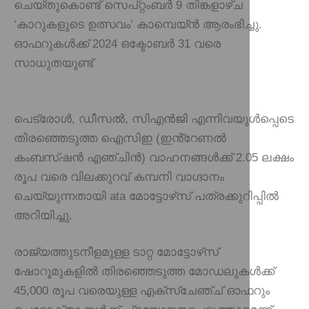
ചെയ്തുകൊണ്ട് സെപ്റ്റംബർ 9 തിങ്കളാഴ്ച
‘കാറുകളുടെ ഉത്സവം’ കാമ്പെയ്ൻ ആരംഭിച്ചു.
ഓഫറുകൾക്ക് 2024 ഒക്ടോബർ 31 വരെ
സാധുതയുണ്ട്
പെട്രോൾ, ഡീസൽ, സിഎൻജി എന്നിവയുൾപ്പെടെ
തിരഞ്ഞെടുത്ത ഐസിഇ (ഇൻ്റേണൽ
കംബസ്‌ഷൻ എഞ്ചിൻ) വാഹനങ്ങൾക്ക് 2.05 ലക്ഷം
രൂപ വരെ വിലക്കുറവ് കമ്പനി വാഗ്ദാനം
ചെയ്യുന്നതായി ata മോട്ടോഴ്‌സ് പത്രക്കുറിപ്പിൽ
അറിയിച്ചു.
രാജ്യത്തുടനീളമുള്ള ടാറ്റ മോട്ടോഴ്‌സ്
ഷോറൂമുകളിൽ തിരഞ്ഞെടുത്ത മോഡലുകൾക്ക്
45,000 രൂപ വരെയുള്ള എക്‌സ്‌ചേഞ്ച് ഓഫറും