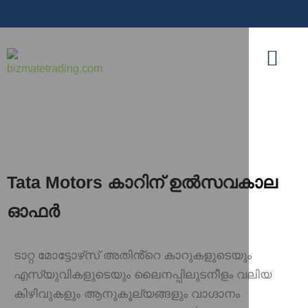
Tata Motors കാറിന് ഉൽസവകാല
ഓഫർ
ടാറ്റ മോട്ടോഴ്‌സ് അതിൻ്റെ കാറുകളുടെയും
എസ്‌യുവികളുടെയും ലൈനപ്പിലുടനീളം വലിയ
കിഴിവുകളും ആനുകൂല്യങ്ങളും വാഗ്ദാനം