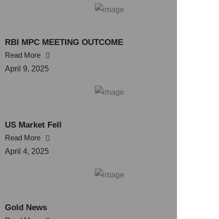
RBI MPC MEETING OUTCOME
Read More
April 9, 2025
US Market Fell
Read More
April 4, 2025
Gold News