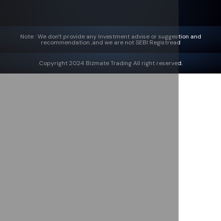
Note : We don't provide any Investment advise or suggestion and
recommendation ,and we are not SEBI Registread
Copyright 2024 Bizmate Trading All right reserved.